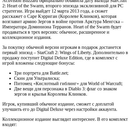
Activision Blizzard официально объявила дату выхода StarCraft
2: Heart of the Swarm, второго эпизода эксклюзивной для PC
стратегии. Игра выйдет 12 марта 2013 года, а сюжет
расскажет о Саре Кэрриган (Королеве Клинков), которая
возглавит армию Зергов в войне против Арктура Менгска –
Императора Доминиона Терранов. Heart of the Swarm будет
продаваться в трех версиях: обычное, расширенное и
коллекционное издания.
За покупку обычной версии игрокам в подарок достанется
первый эпизод – StarCraft 2: Wings of Liberty. Дополнительно в
продажу поступит Digital Deluxe Edition, где в комплект с
игрой вложены следующие бонусы:
Три портрета для Battle.net;
Скин для Ультралиска;
Питомец «Кислотный гиблинг» для World of Warcraft;
Две вещи для персонажа в Diablo 3: флаг со знаком
зергов и крылья Королевы Клинков.
Игрок, купивший обычное издание, сможет с доплатой
улучшить его до Digital Deluxe через настройки аккаунта.
Коллекционное издание выглядит интереснее. В его комплект
входят: