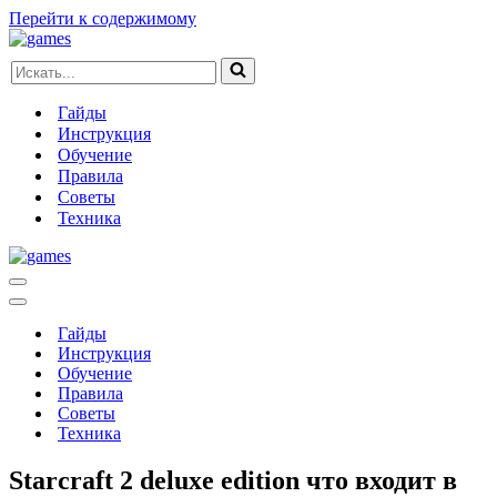
Перейти к содержимому
Искать...
Гайды
Инструкция
Обучение
Правила
Советы
Техника
Меню
навигации
Меню
навигации
Гайды
Инструкция
Обучение
Правила
Советы
Техника
Starcraft 2 deluxe edition что входит в