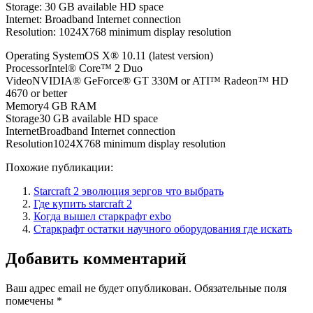
Storage: 30 GB available HD space
Internet: Broadband Internet connection
Resolution: 1024X768 minimum display resolution
Operating SystemOS X® 10.11 (latest version)
ProcessorIntel® Core™ 2 Duo
VideoNVIDIA® GeForce® GT 330M or ATI™ Radeon™ HD
4670 or better
Memory4 GB RAM
Storage30 GB available HD space
InternetBroadband Internet connection
Resolution1024X768 minimum display resolution
Похожие публикации:
Starcraft 2 эволюция зергов что выбрать
Где купить starcraft 2
Когда вышел старкрафт exbo
Старкрафт остатки научного оборудования где искать
Добавить комментарий
Ваш адрес email не будет опубликован.
Обязательные поля
помечены
*