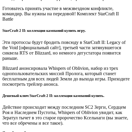
Готовьтесь принять участие в межзвездном конфликте,
командир. Вы нужны на передовой! Комплект StarCraft II
Battle
StarCraft 2 II: коллекция кампаний купить игру.
Эти протоссы будут бродить повсюду в StarCraft II: Legacy of
the Void [официальный сайт], третьей части затянувшегося
сиквела RTS от Blizzard, но немного дегустатора появится
раньше.
Blizzard анонсировала Whispers of Oblivion, набор из трех
однопользовательских миссий Пролога, который станет
бесплатным для всех людей Земли до выхода игры. Приходите
посмотреть трейлер анонса.
Дешевый ключ StarCraft 2 II: коллекция кампаний купить.
Действие происходит между последним SC2 Зерги, Сердцем
Роя и Наследием Пустоты, Whispers of Oblivion увидит, как
Зератул тычет в это старое пророчество Ксельнаги (вы знаете,
что все обречены и все такое).