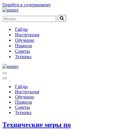
Перейти к содержимому
Искать...
Гайды
Инструкция
Обучение
Правила
Советы
Техника
Меню
навигации
Меню
навигации
Гайды
Инструкция
Обучение
Правила
Советы
Техника
Технические меры по