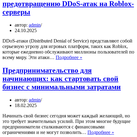
предотвращению DDoS-атак на Roblox-
серверы
автор:
admin
24.10.2025
DDoS-атаки (Distributed Denial of Service) представляют собой
серьезную угрозу для игровых платформ, таких как Roblox,
которые ежедневно обслуживают миллионы пользователей по
Технические
всему миру. Эти атаки…
Подробнее »
меры
по
Предпринимательство для
предотвращению
начинающих: как стартовать свой
DDoS-
атак
бизнес с минимальными затратами
на
Roblox-
автор:
admin
серверы
18.02.2025
Начинать свой бизнес сегодня может каждый желающий, но
это требует значительных усилий. При этом многие будущие
предприниматели сталкиваются с финансовыми
Предприни
ограничениями и не могут позволить…
Подробнее »