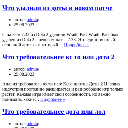
для
начинающ
Что удалили из доты в новом патче
как
стартовать
автор:
admin
свой
25.08.2023
бизнес
с
С патчем 7.33 из Dota 2 удалили Wraith Pact Wraith Pact был
минималь
удален из Dota 2 с релизом патча 7.33. Это единственный
затратами
Что
основной артефакт, который…
Подробнее »
удалили
из
Что требовательнее кс го или дота 2
доты
в
автор:
admin
новом
25.08.2023
патче
Анализ требовательности игр: Ксго против Доты 2 Игровая
индустрия постоянно расширяется и разнообразие игр только
растет. Каждая игра имеет свои особенности, но важно
Что
понимать, какие…
Подробнее »
требовательнее
кс
Что требовательнее дота или лол
го
или
автор:
admin
дота