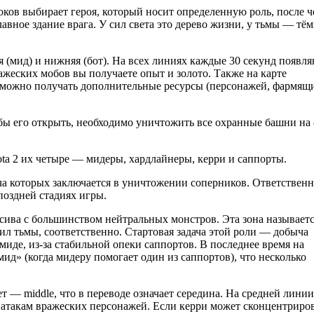
оков выбирает героя, который носит определенную роль, после ч
авное здание врага. У сил света это дерево жизни, у тьмы — тё
я (мид) и нижняя (бот). На всех линиях каждые 30 секунд появл
жеских мобов вы получаете опыт и золото. Также на карте
ов можно получать дополнительные ресурсы (персонажей, фармящ
бы его открыть, необходимо уничтожить все охранные башни на
ota 2 их четыре — мидеры, хардлайнеры, керри и саппорты.
ча которых заключается в уничтожении соперников. Ответствен
поздней стадиях игры.
ссива с большинством нейтральных монстров. Эта зона называет
сил тьмы, соответственно. Стартовая задача этой роли — добыча
 миде, из-за стабильной опеки саппортов. В последнее время на
д» (когда мидеру помогает один из саппортов), что несколько
т — middle, что в переводе означает середина. На средней линии
 атакам вражеских персонажей. Если керри может сконцентриро