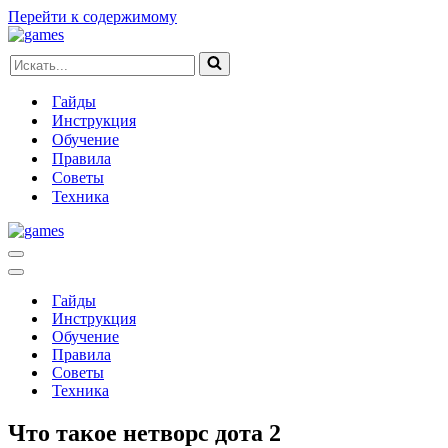
Перейти к содержимому
Искать...
Гайды
Инструкция
Обучение
Правила
Советы
Техника
Меню
навигации
Меню
навигации
Гайды
Инструкция
Обучение
Правила
Советы
Техника
Что такое нетворс дота 2