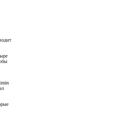
водит
тыре
тобы
imin
ал
орые