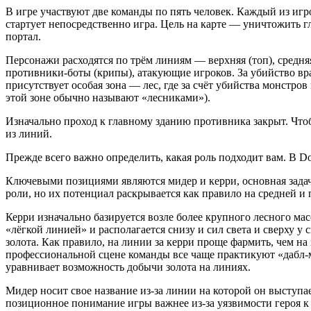
В игре участвуют две команды по пять человек. Каждый из игр
стартует непосредственно игра. Цель на карте — уничтожить гл
портал.
Персонажи расходятся по трём линиям — верхняя (топ), средня
противники-боты (крипы), атакующие игроков. За убийство вра
присутствует особая зона — лес, где за счёт убийства монстр
этой зоне обычно называют «лесниками»).
Изначально проход к главному зданию противника закрыт. Что
из линий.
Прежде всего важно определить, какая роль подходит вам. В D
Ключевыми позициями являются мидер и керри, основная зада
роли, но их потенциал раскрывается как правило на средней и 
Керри изначально базируется возле более крупного лесного ма
«лёгкой линией» и располагается снизу и сил света и сверху у 
золота. Как правило, на линии за керри проще фармить, чем на
профессиональной сцене команды все чаще практикуют «дабл-ми
уравнивает возможность добычи золота на линиях.
Мидер носит свое название из-за линии на которой он выступае
позиционное понимание игры важнее из-за уязвимости героя к