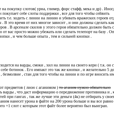
 на покупку слотов( урна, глимер, форс стафф, мека и др) . Иног
 он покупает себе слоты поддержки , все для того чтобы сейвить
ить т.е. ходить с линии на линию и убивать вражеских героев от
. В это время от них многое зависит , и они должны сделать ка
ов . В арсенале скилов у этого героя обязательно должен быть 
 от вас просто можно убежать или сделать телепорт на базу . О
нопки , и чем больше опыта , тем и сильней кнопки .
одится на варды, смоки , хил на линии на своего кери ( т.к. он 
 себе ботинок . Его импакт это так же кнопки , и желательно 5 
 , безмолвие , стан для того чтобы на линии и по игре вносить и
 от предметов ( лион с аганимом )
то аганим нужно обязательно
ь варды , что даст информацию о передвижение противника и , 
ей при гангах , так же лучше эти деньги (4к) не отбирать у свое
 аганим нанесет урона в файте на 200 урона больше и вы все равно
это +1 слот с которым этот файт более вероятно был выигран.