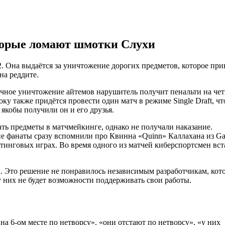
оторые ломают шмотки Слухи
 Она выдаётся за уничтожение дорогих предметов, которое при
на реддите.
ичное уничтожение айтемов нарушитель получит пенальти на че
оку также придётся провести один матч в режиме Single Draft, ч
якобы получили он и его друзья.
ть предметы в матчмейкинге, однако не получали наказание.
ие фанаты сразу вспомнили про Квинна «Quinn» Каллахана из Ga
йтинговых играх. Во время одного из матчей киберспортсмен вст
2. Это решение не понравилось независимым разработчикам, кот
 них не будет возможности поддерживать свои работы.
а 6-ом месте по нетворсу», «они отстают по нетворсу», «у них