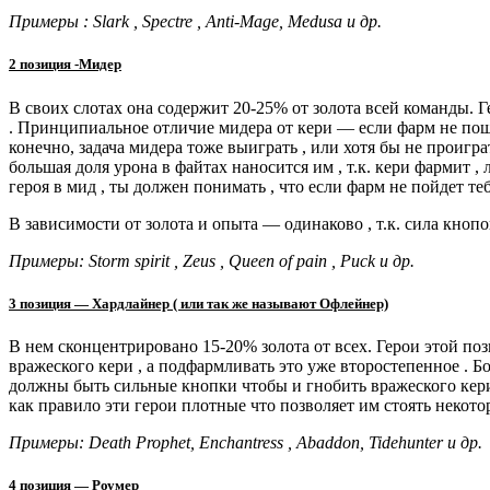
Примеры : Slark , Spectre , Anti-Mage, Medusa и др.
2 позиция -Мидер
В своих слотах она содержит 20-25% от золота всей команды.
. Принципиальное отличие мидера от кери — если фарм не пошел
конечно, задача мидера тоже выиграть , или хотя бы не проиграт
большая доля урона в файтах наносится им , т.к. кери фармит ,
героя в мид , ты должен понимать , что если фарм не пойдет теб
В зависимости от золота и опыта — одинаково , т.к. сила кноп
Примеры: Storm spirit , Zeus , Queen of pain , Puck и др.
3 позиция — Хардлайнер ( или так же называют Офлейнер)
В нем сконцентрировано 15-20% золота от всех. Герои этой поз
вражеского кери , а подфармливать это уже второстепенное . Бол
должны быть сильные кнопки чтобы и гнобить вражеского кери 
как правило эти герои плотные что позволяет им стоять некото
Примеры: Death Prophet, Enchantress , Abaddon, Tidehunter и др.
4 позиция — Роумер