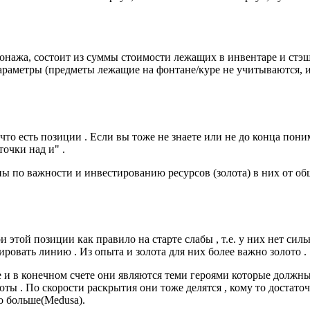
сонажа, состоит из суммы стоимости лежащих в инвентаре и стэ
 параметры (предметы лежащие на фонтане/куре не учитываются, 
 что есть позиции . Если вы тоже не знаете или не до конца пони
точки над и" .
ены по важности и инвестированию ресурсов (золота) в них от о
 этой позиции как правило на старте слабы , т.е. у них нет сил
ировать линию . Из опыта и золота для них более важно золото .
е и в конечном счете они являются теми героями которые должн
ты . По скорости раскрытия они тоже делятся , кому то достаточ
но больше(Medusa).