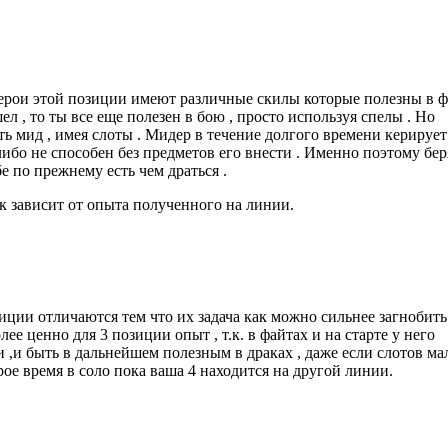
 Герои этой позиции имеют различные скилы которые полезны в 
 , то ты все еще полезен в бою , просто используя спелы . Но
ь мид , имея слоты . Мидер в течение долгого времени керирует ,
 либо не способен без предметов его внести . Именно поэтому бер
е по прежнему есть чем драться .
ок зависит от опыта полученного на линии.
иции отличаются тем что их задача как можно сильнее загнобить
ее ценно для 3 позиции опыт , т.к. в файтах и на старте у него
,и быть в дальнейшем полезным в драках , даже если слотов мал
рое время в соло пока ваша 4 находится на другой линии.