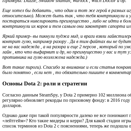
Примеры: Dazzle, Swadow shaman, Warlock , Witch Doctor и др.
Еще хотел бы добавить , что один и тот же герой в разных 
относительно). Может быть так , что тебя контрпикнули и у 
постараться нивелировать преимущество
,
либо не идти в бол
контрпикнули их коров и тем самым они законтрят сапорта или 
Яркий пример- вы пикнули пуджа мид, и враги взяли лайвстилер
контрит гулю, например разору . Да в тим файтах вы не будите
не на вас надежда , а на разора и еще 2 персов , который по 
лайн , кто что выфармит и др, но преимущество у вас и тут у
противника на гулю возложена надежда.)
Вот такие пироги). Спасибо за внимание и если статья понрави
было понятно , если нет , то обязательно пишите в коммента
Основы Dota 2: роли и стратегии
Согласно данным SteamSpy, у Dota 2 примерно 102 миллиона о
регулярно обновляет рекорды по призовому фонду: в 2016 году о
долларов.
Однако даже при такой популярности далеко не все понимают 
«лейтгейм»? Кто такие мидеры и керри? Для какой стадии игр
список терминов из Dota 2 с пояснениями, теперь же подошла о