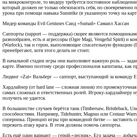
на микроконтроле, то мидеру требуется постоянное наблюдение 
который должен не только обезопасить себя, но своевременно 
урона при помощи навыка Sunstrike (в указанную точку на ка
Мидер команды Evil Geniuses Саид «Sumail» Самаил Хассан
Саппорты (support — поддержка) скорее являются помощниками
разнообразен, есть и агрессоры (Ogre Magi, Vengeful Spirit) 
(Warlock), так и герои, выполняющие спасательную функцию (Da
пренебрегают, хотя этого делать не стоит.
В начальной стадии игры они выполняют важную роль — зада
карте. Именно поэтому среди профессионалов капитаны, как пр
Людвиг «Zai» Вальберг — саппорт, выступающий за команду Ev
Хардлайнер (от hard lane — сложная линия) это промежуточна
самых сложных и ответственных ролей. Игроку-хардлайнеру ну
получить не удается.
В большинстве случаев берётся танк (Timbersaw, Bristleback, 
способностями. Например, Tidehunter, Magnus или Centaur Warr
соперника. Принцип игры при командной битве — заставить с
пережить атаку врага. В этом должны помочь саппорты.
Есть ещё один вариант — герой-«лесник». Его задача — добыча