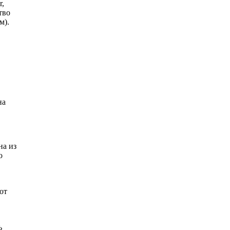
r,
тво
м).
на
на из
о
от
ь