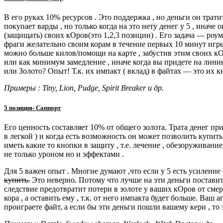
В его руках 10% ресурсов . Это поддержка , но деньги он тратит
покупает варды , но только когда на это нету денег у 5 , иначе
(защищать) своих кОров(это 1,2,3 позиции) . Его задача — роум
фраги желательно своим корам в течение первых 10 минут игры 
можно больше килов/помощи на карте , забустив этим своих кОр
или как минимум замедление , иначе когда вы придете на линию
или Золото? Опыт! Т.к. их импакт ( вклад) в файтах — это их к
Примеры : Tiny, Lion, Pudge, Spirit Breaker и др.
5 позиция- Саппорт
Его ценность составляет 10% от общего золота. Трата денег прих
в легкой ) и когда есть возможность он может позволить купить
иметь какие то кнопки в защиту , т.е. лечение , обезоруживание
не только уроном но и эффектами .
Для 5 важен опыт . Многие думают ,что если у 5 есть усиление
купить.
Это неверно. Потому что лучше на эти деньги поставит
следствие предотвратит потери в золоте у ваших кОров от смерт
кора , а оставить ему , т.к. от него импакта будет больше. Ваш
проиграете файт, а если бы эти деньги пошли вашему кери , то 