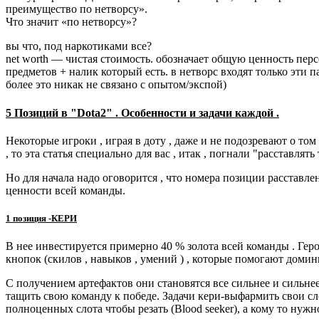
преимущество по нетворсу».
Что значит «по нетворсу»?
вы что, под наркотиками все?
net worth — чистая стоимость. обозначает общую ценность пер
предметов + налик который есть. в нетворс входят только эти
более это никак не связано с опытом/экспой)
5 Позиций в "Dota2" . Особенности и задачи каждой .
Некоторые игроки , играя в доту , даже и не подозревают о том
, то эта статья специально для вас , итак , погнали "расставлять 
Но для начала надо оговорится , что номера позиции расставл
ценности всей команды.
1 позиция -КЕРИ
В нее инвестируется примерно 40 % золота всей команды . Герои
кнопок (скилов , навыков , умений ) , которые помогают домин
С получением артефактов они становятся все сильнее и сильне
тащить свою команду к победе. Задачи кери-выфармить свои сло
полноценных слота чтобы резать (Blood seeker), а кому то нуж