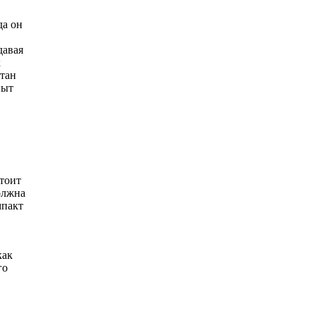
да он
давая
к
стан
пыт
стоит
должна
мпакт
как
го