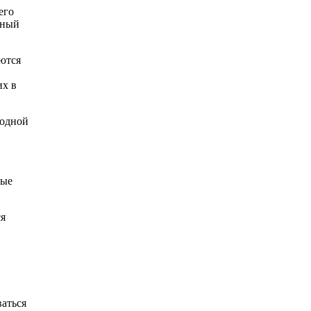
его
мный
яются
их в
 одной
ные
ся
ваться