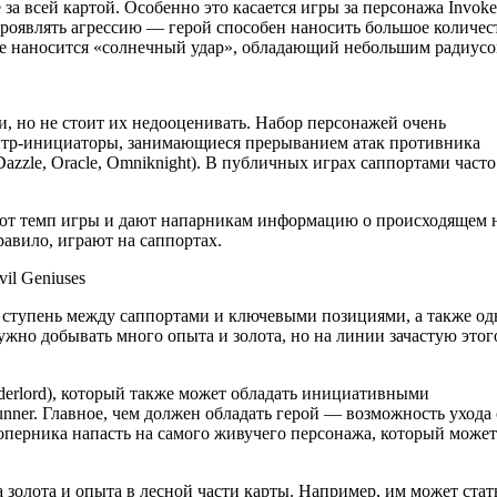
за всей картой. Особенно это касается игры за персонажа Invoke
проявлять агрессию — герой способен наносить большое количес
рте наносится «солнечный удар», обладающий небольшим радиусо
, но не стоит их недооценивать. Набор персонажей очень
и контр-инициаторы, занимающиеся прерыванием атак противника
zzle, Oracle, Omniknight). В публичных играх саппортами часто
ют темп игры и дают напарникам информацию о происходящем 
авило, играют на саппортах.
il Geniuses
я ступень между саппортами и ключевыми позициями, а также од
жно добывать много опыта и золота, но на линии зачастую этог
Underlord), который также может обладать инициативными
unner. Главное, чем должен обладать герой — возможность ухода 
оперника напасть на самого живучего персонажа, который может
 золота и опыта в лесной части карты. Например, им может стат