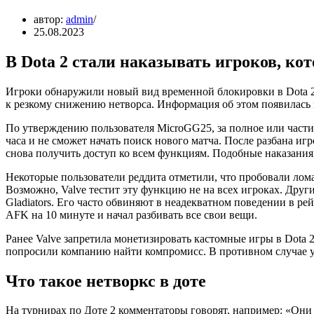
автор:
admin
25.08.2023
В Dota 2 стали наказывать игроков, к
Игроки обнаружили новый вид временной блокировки в Dota 2.
к резкому снижению нетворса. Информация об этом появилась 
По утверждению пользователя MicroGG25, за полное или част
часа и не сможет начать поиск нового матча. После разбана игр
снова получить доступ ко всем функциям. Подобные наказания 
Некоторые пользователи реддита отметили, что пробовали лома
Возможно, Valve тестит эту функцию не на всех игроках. Друг
Gladiators. Его часто обвиняют в неадекватном поведении в ре
AFK на 10 минуте и начал разбивать все свои вещи.
Ранее Valve запретила монетизировать кастомные игры в Dota 
попросили компанию найти компромисс. В противном случае у
Что такое нетворкс в доте
На турнирах по Доте 2 комментаторы говорят, например: «Они н