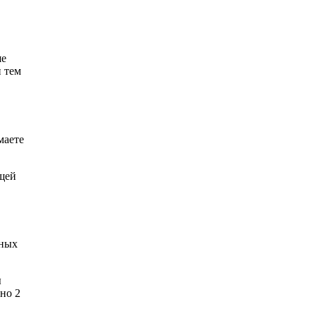
ше
и тем
маете
бщей
ьных
ы
но 2