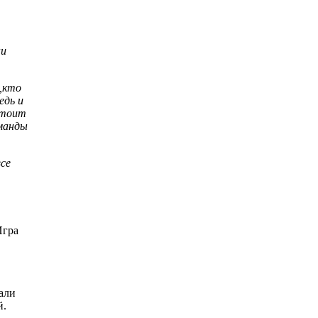
ни
 ,кто
едь и
тстоит
оманды
все
Игра
али
й.