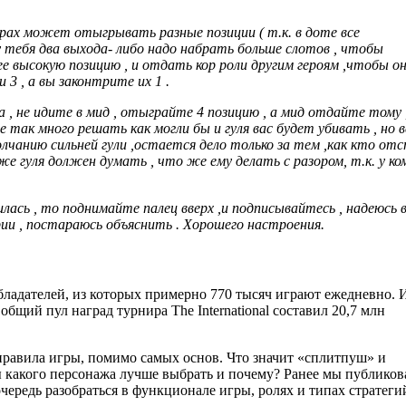
играх может отыгрывать разные позиции
( т.к. в доте все
тебя два выхода- либо надо набрать больше слотов , чтобы
ее высокую позицию , и отдать кор роли другим героям ,чтобы о
3 , а вы законтрите их 1 .
а , не идите в мид , отыграйте 4 позицию , а мид отдайте тому
 так много решать как могли бы и гуля вас будет убивать , но в
умолчанию сильней гули ,остается дело только за тем ,как кто о
же гуля должен думать , что же ему делать с разором, т.к. у к
лась , то поднимайте палец вверх ,и подписывайтесь , надеюсь 
рии , постараюсь объяснить . Хорошего настроения.
бладателей, из которых примерно 770 тысяч играют ежедневно. 
бщий пул наград турнира The International составил 20,7 млн
правила игры, помимо самых основ. Что значит «сплитпуш» и
ы какого персонажа лучше выбрать и почему? Ранее мы публиков
чередь разобраться в функционале игры, ролях и типах стратеги