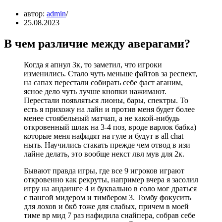
автор:
admin
25.08.2023
В чем различие между аверагами?
Когда я апнул 3к, то заметил, что игроки
изменились. Стало чуть меньше файтов за респект,
на сапах перестали собирать себе фаст аганим,
ясное дело чуть лучше кнопки нажимают.
Перестали появляться лионы, бары, спектры. То
есть я прихожу на лайн и против меня будет более
менее стоябельный матчап, а не какой-нибудь
откровенный шлак на 3-4 поз, вроде варлок бабка)
которые меня нафидят на гуле и будут в all chat
ныть. Научились стакать прежде чем отвод в изи
лайне делать, это вообще некст лвл мув для 2к.
Бывают правда игры, где все 9 игроков играют
откровенно как рекруты, например вчера я засолил
игру на андаинге 4 и буквально в соло мог драться
с пангой мидером и тимбером 3. Томбу фокусить
для лохов и бкб тоже для слабых, причем в моей
тиме вр мид 7 раз нафидила снайпера, собрав себе