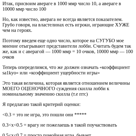
Итак, присвоим авераге в 1000 ммр число 10, а авераге в
10000 ммр число 100
Но, как известно, аверага не всегда является показателем.
Грубо говоря, на властелинах есть игроки, играющие ХУЖЕ
чем на героях.
Поэтому введем еще одно число, которое на СУГУБО мое
мнение отыгрывают представители лобби. Считать будем так
же, как и с аверагой — 1000 ммр = 10 очков, 10000 ммр — 100
очков
Теперь опеределимся, что же должен означать «коэффициент
sa1kyo» или «коэффициент ущербности игры»
Это такая величина, которая является отношением величины
МОЕГО ОЦЕНОЧНОГО суждения скилла лобби к
номинальному значению скилла (т.е птс)
Я предлагаю такой критерий оценки:
<0.3 = это не игра, это пошли они *****
0.3<x<0.5 = врагу не пожелаешь в такой поучаствовать
0.5<x<0.7 = просто помойная игра, бывает