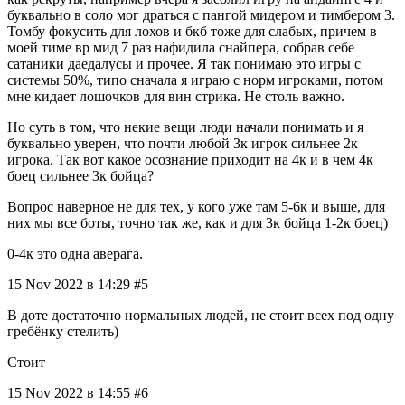
буквально в соло мог драться с пангой мидером и тимбером 3.
Томбу фокусить для лохов и бкб тоже для слабых, причем в
моей тиме вр мид 7 раз нафидила снайпера, собрав себе
сатаники даедалусы и прочее. Я так понимаю это игры с
системы 50%, типо сначала я играю с норм игроками, потом
мне кидает лошочков для вин стрика. Не столь важно.
Но суть в том, что некие вещи люди начали понимать и я
буквально уверен, что почти любой 3к игрок сильнее 2к
игрока. Так вот какое осознание приходит на 4к и в чем 4к
боец сильнее 3к бойца?
Вопрос наверное не для тех, у кого уже там 5-6к и выше, для
них мы все боты, точно так же, как и для 3к бойца 1-2к боец)
0-4к это одна аверага.
15 Nov 2022 в 14:29 #5
В доте достаточно нормальных людей, не стоит всех под одну
гребёнку стелить)
Стоит
15 Nov 2022 в 14:55 #6