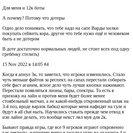
Для меня и 12к боты
А почему? Потому что дотеры
Одно дело понимать, что тебе надо на сапе Варды хилки
покупать сейвить кора, другое что тебе нужо ещё и человеком
быть а не дотером
В доте достаточно нормальных людей, не стоит всех под одну
гребёнку стелить)
15 Nov 2022 в 14:05 #4
Когда я апнул 3к, то заметил, что игроки изменились. Стало
чуть меньше файтов за респект, на сапах перестали собирать
себе фаст аганим, ясное дело чуть лучше кнопки нажимают.
Перестали появляться лионы, бары, спектры. То есть я
прихожу на лайн и против меня будет более менее
стоябельный матчап, а не какой-нибудь откровенный шлак на
3-4 поз, вроде варлок бабка) которые меня нафидят на гуле и
будут в all chat ныть. Научились стакать прежде чем отвод в
изи лайне делать, это вообще некст лвл мув для 2к.
Бывают правда игры, где все 9 игроков играют откровенно
как рекруты, например вчера я засолил игру на андаинге 4 и