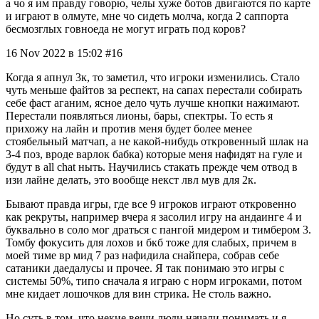
а чо я им правду говорю, челы хуже ботов двигаются по карте
и играют в олмуте, мне чо сидеть молча, когда 2 саппорта
бесмозглых говноеда не могут играть под коров?
16 Nov 2022 в 15:02 #16
Когда я апнул 3к, то заметил, что игроки изменились. Стало
чуть меньше файтов за респект, на сапах перестали собирать
себе фаст аганим, ясное дело чуть лучше кнопки нажимают.
Перестали появляться лионы, бары, спектры. То есть я
прихожу на лайн и против меня будет более менее
стоябельный матчап, а не какой-нибудь откровенный шлак на
3-4 поз, вроде варлок бабка) которые меня нафидят на гуле и
будут в all chat ныть. Научились стакать прежде чем отвод в
изи лайне делать, это вообще некст лвл мув для 2к.
Бывают правда игры, где все 9 игроков играют откровенно
как рекруты, например вчера я засолил игру на андаинге 4 и
буквально в соло мог драться с пангой мидером и тимбером 3.
Томбу фокусить для лохов и бкб тоже для слабых, причем в
моей тиме вр мид 7 раз нафидила снайпера, собрав себе
сатаники даедалусы и прочее. Я так понимаю это игры с
системы 50%, типо сначала я играю с норм игроками, потом
мне кидает лошочков для вин стрика. Не столь важно.
Но суть в том, что некие вещи люди начали понимать и я