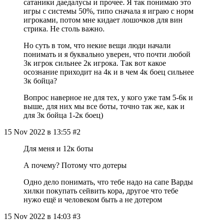
сатаники даедалусы и прочее. Я так понимаю это
игры с системы 50%, типо сначала я играю с норм
игроками, потом мне кидает лошочков для вин
стрика. Не столь важно.
Но суть в том, что некие вещи люди начали
понимать и я буквально уверен, что почти любой
3к игрок сильнее 2к игрока. Так вот какое
осознание приходит на 4к и в чем 4к боец сильнее
3к бойца?
Вопрос наверное не для тех, у кого уже там 5-6к и
выше, для них мы все боты, точно так же, как и
для 3к бойца 1-2к боец)
15 Nov 2022 в 13:55 #2
Для меня и 12к боты
А почему? Потому что дотеры
Одно дело понимать, что тебе надо на сапе Варды
хилки покупать сейвить кора, другое что тебе
нужо ещё и человеком быть а не дотером
15 Nov 2022 в 14:03 #3