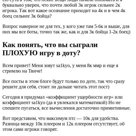
буквально уверен, что почти любой 3к игрок сильнее 2к
игрока. Так вот какое осознание приходит на 4к и в чем 4к
боец сильнее 3к бойца?
Вопрос наверное не для тех, у кого уже там 5-6к и выше, для
них мы все боты, точно так же, как и для 3к бойца 1-2к боец)
Как понять, что вы сыграли
ПЛОХУЮ игру в доту? ⁠ ⁠
Всем привет! Меня зовут sa1kyo, у меня 8к ммр и еще я
стримлю на Твиче!
Все посты в этом блоге будут только по доте, так что сразу
решите для себя, cтоит ли дальше читать этот пост)
Сегодня я придумал «коэффициент ущербности игр» или
коэффициент sa1kyo (да я увлекался математикой) Но не
спешите пугаться, все вычисления достаточно примитивные.
Вот представим, что максимум птс — 10к для удобства.
Разница между 10к плеером и 12к плеером отсутствует, об
этом сами игроки говорят.