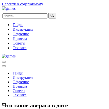
Перейти к содержимому
Искать...
Гайды
Инструкция
Обучение
Правила
Советы
Техника
Меню
навигации
Меню
навигации
Гайды
Инструкция
Обучение
Правила
Советы
Техника
Что такое аверага в доте