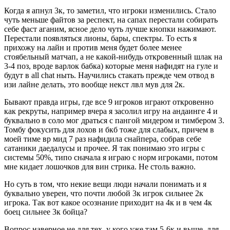
Когда я апнул 3к, то заметил, что игроки изменились. Стало
чуть меньше файтов за респект, на сапах перестали собирать
себе фаст аганим, ясное дело чуть лучше кнопки нажимают.
Перестали появляться лионы, бары, спектры. То есть я
прихожу на лайн и против меня будет более менее
стоябельный матчап, а не какой-нибудь откровенный шлак на
3-4 поз, вроде варлок бабка) которые меня нафидят на гуле и
будут в all chat ныть. Научились стакать прежде чем отвод в
изи лайне делать, это вообще некст лвл мув для 2к.
Бывают правда игры, где все 9 игроков играют откровенно
как рекруты, например вчера я засолил игру на андаинге 4 и
буквально в соло мог драться с пангой мидером и тимбером 3.
Томбу фокусить для лохов и бкб тоже для слабых, причем в
моей тиме вр мид 7 раз нафидила снайпера, собрав себе
сатаники даедалусы и прочее. Я так понимаю это игры с
системы 50%, типо сначала я играю с норм игроками, потом
мне кидает лошочков для вин стрика. Не столь важно.
Но суть в том, что некие вещи люди начали понимать и я
буквально уверен, что почти любой 3к игрок сильнее 2к
игрока. Так вот какое осознание приходит на 4к и в чем 4к
боец сильнее 3к бойца?
Вопрос наверное не для тех, у кого уже там 5-6к и выше, для