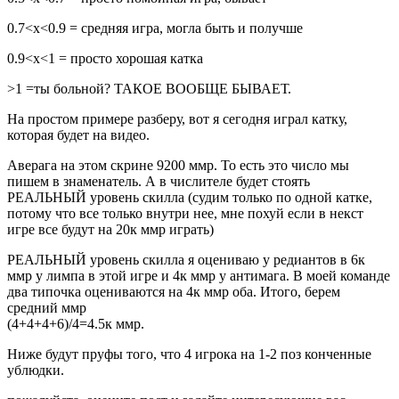
0.7<x<0.9 = средняя игра, могла быть и получше
0.9<x<1 = просто хорошая катка
>1 =ты больной? ТАКОЕ ВООБЩЕ БЫВАЕТ.
На простом примере разберу, вот я сегодня играл катку,
которая будет на видео.
Аверага на этом скрине 9200 ммр. То есть это число мы
пишем в знаменатель. А в числителе будет стоять
РЕАЛЬНЫЙ уровень скилла (судим только по одной катке,
потому что все только внутри нее, мне похуй если в некст
игре все будут на 20к ммр играть)
РЕАЛЬНЫЙ уровень скилла я оцениваю у редиантов в 6к
ммр у лимпа в этой игре и 4к ммр у антимага. В моей команде
два типочка оцениваются на 4к ммр оба. Итого, берем
средний ммр
(4+4+4+6)/4=4.5к ммр.
Ниже будут пруфы того, что 4 игрока на 1-2 поз конченные
ублюдки.