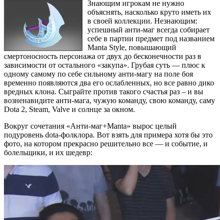
Знающим игрокам не нужно
объяснять, насколько круто иметь их
в своей коллекции. Незнающим:
успешный анти-маг всегда собирает
себе в партии предмет под названием
Manta Style, повышающий
смертоносность персонажа от двух до бесконечности раз в
зависимости от остального «закупа». Грубая суть — плюс к
одному самому по себе сильному анти-магу на поле боя
временно появляются два его ослабленных, но все равно дико
вредных клона. Сыграйте против такого счастья раз – и вы
возненавидите анти-мага, чужую команду, свою команду, саму
Dota 2, Steam, Valve и солнце за окном.
Вокруг сочетания «Анти-маг+Manta» вырос целый
подуровень dota-фолклора. Вот взять для примера хотя бы это
фото, на котором прекрасно решительно все — и событие, и
болельщики, и их шедевр: