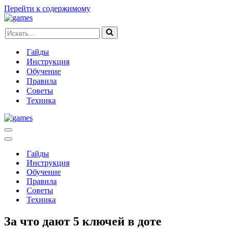
Перейти к содержимому
Искать...
Гайды
Инструкция
Обучение
Правила
Советы
Техника
Меню
навигации
Меню
навигации
Гайды
Инструкция
Обучение
Правила
Советы
Техника
За что дают 5 ключей в доте