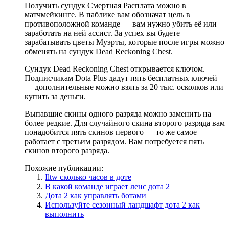
Получить сундук Смертная Расплата можно в
матчмейкинге. В паблике вам обозначат цель в
противоположной команде — вам нужно убить её или
заработать на ней ассист. За успех вы будете
зарабатывать цветы Муэрты, которые после игры можно
обменять на сундук Dead Reckoning Chest.
Сундук Dead Reckoning Chest открывается ключом.
Подписчикам Dota Plus дадут пять бесплатных ключей
— дополнительные можно взять за 20 тыс. осколков или
купить за деньги.
Выпавшие скины одного разряда можно заменить на
более редкие. Для случайного скина второго разряда вам
понадобится пять скинов первого — то же самое
работает с третьим разрядом. Вам потребуется пять
скинов второго разряда.
Похожие публикации:
Iltw сколько часов в доте
В какой команде играет ленс дота 2
Дота 2 как управлять ботами
Используйте сезонный ландшафт дота 2 как
выполнить