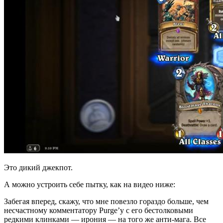
Это дикий джекпот.
А можно устроить себе пытку, как на видео ниже:
Забегая вперед, скажу, что мне повезло гораздо больше, чем
несчастному комментатору Purge’у с его бестолковыми
редкими клинками — ирония — на того же анти-мага. Все