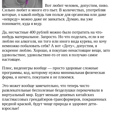
Вот любит человек, допустим, пиво.
Сильно любит и много его пьет. В количествах, употребляя
которые, о какой-нибудь там пользе для организма или даже
«невреду» можно даже не заикаться. Думаю, вы уже
понимаете, куда я веду.
Да, несчастные 400 рублей можно было потратить на что-
нибудь материальное. Запросто. Но что поделать, если я не
люблю ни алкоголя, ни того или иного вида курева, но хочу
немножко побаловать себя? А вот «Доту», допустим, я
искренне люблю. Хорошо, я покупаю ненастоящие вещи, зато
удовольствие, удовольствие-то от них я получаю самое
настоящее.
Плюс, видеоигры вообще — просто здоровые сложные
программы, код, которому нужна минимальная физическая
форма, и ничего, покупаем и не плюемся.
Это может вообще замечательно, что теперь чисто
развлекательные бесполезные безделушки перекочевали в
виртуальный мир. Будет меньше дешевых китайских
пластмассовых грендайзеров-трансформеров, покрашенных
вредной краской, будут чище природа и здоровее дети-
взрослые!