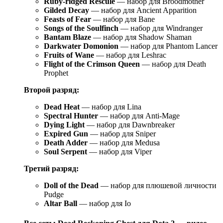
Ruby-ridged Rescule
— набор для Broodmother
Gilded Decay
— набор для Ancient Apparition
Feasts of Fear
— набор для Bane
Songs of the Soulfinch
— набор для Windranger
Bantam Blaze
— набор для Shadow Shaman
Darkwater Domonion
— набор для Phantom Lancer
Fruits of Wane
— набор для Leshrac
Flight of the Crimson Queen
— набор для Death
Prophet
Второй разряд:
Dead Heat
— набор для Lina
Spectral Hunter
— набор для Anti-Mage
Dying Light
— набор для Dawnbreaker
Expired Gun
— набор для Sniper
Death Adder
— набор для Medusa
Soul Serpent
— набор для Viper
Третий разряд:
Doll of the Dead
— набор для плюшевой личности
Pudge
Altar Ball
— набор для Io