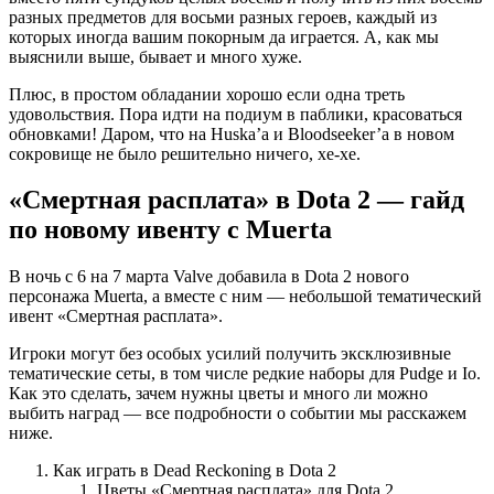
разных предметов для восьми разных героев, каждый из
которых иногда вашим покорным да играется. А, как мы
выяснили выше, бывает и много хуже.
Плюс, в простом обладании хорошо если одна треть
удовольствия. Пора идти на подиум в паблики, красоваться
обновками! Даром, что на Huska’а и Bloodseeker’а в новом
сокровище не было решительно ничего, хе-хе.
«Смертная расплата» в Dota 2 — гайд
по новому ивенту с Muerta
В ночь с 6 на 7 марта Valve добавила в Dota 2 нового
персонажа Muerta, а вместе с ним — небольшой тематический
ивент «Смертная расплата».
Игроки могут без особых усилий получить эксклюзивные
тематические сеты, в том числе редкие наборы для Pudge и Io.
Как это сделать, зачем нужны цветы и много ли можно
выбить наград — все подробности о событии мы расскажем
ниже.
Как играть в Dead Reckoning в Dota 2
Цветы «Смертная расплата» для Dota 2