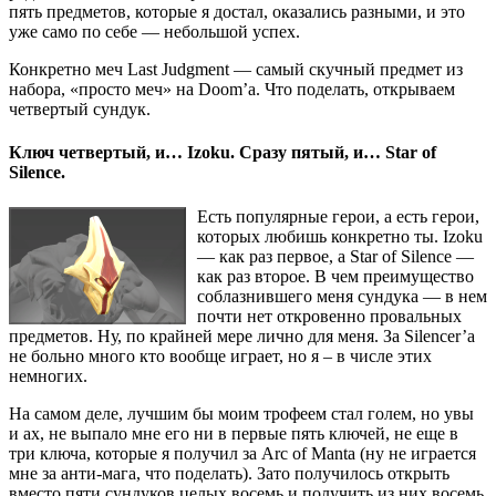
пять предметов, которые я достал, оказались разными, и это
уже само по себе — небольшой успех.
Конкретно меч Last Judgment — самый скучный предмет из
набора, «просто меч» на Doom’а. Что поделать, открываем
четвертый сундук.
Ключ четвертый, и… Izoku. Сразу пятый, и… Star of
Silence.
Есть популярные герои, а есть герои,
которых любишь конкретно ты. Izoku
— как раз первое, а Star of Silence —
как раз второе. В чем преимущество
соблазнившего меня сундука — в нем
почти нет откровенно провальных
предметов. Ну, по крайней мере лично для меня. За Silencer’а
не больно много кто вообще играет, но я – в числе этих
немногих.
На самом деле, лучшим бы моим трофеем стал голем, но увы
и ах, не выпало мне его ни в первые пять ключей, не еще в
три ключа, которые я получил за Arc of Manta (ну не играется
мне за анти-мага, что поделать). Зато получилось открыть
вместо пяти сундуков целых восемь и получить из них восемь