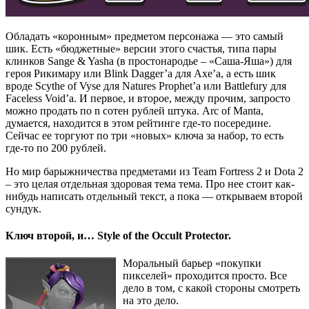
Обладать «коронным» предметом персонажа — это самый
шик. Есть «бюджетные» версии этого счастья, типа пары
клинков Sange & Yasha (в простонародье – «Саша-Яша») для
героя Рикимару или Blink Dagger’а для Axe’а, а есть шик
вроде Scythe of Vyse для Natures Prophet’а или Battlefury для
Faceless Void’а. И первое, и второе, между прочим, запросто
можно продать по n сотен рублей штука. Arc of Manta,
думается, находится в этом рейтинге где-то посередине.
Сейчас ее торгуют по три «новых» ключа за набор, то есть
где-то по 200 рублей.
Но мир барыжничества предметами из Team Fortress 2 и Dota 2
– это целая отдельная здоровая тема тема. Про нее стоит как-
нибудь написать отдельный текст, а пока — открываем второй
сундук.
Ключ второй, и… Style of the Occult Protector.
Моральный барьер «покупки
пикселей» проходится просто. Все
дело в том, с какой стороны смотреть
на это дело.