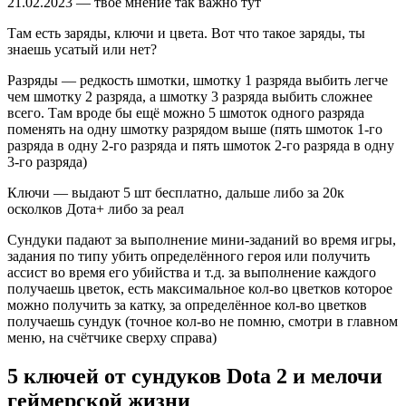
21.02.2023 — твоё мнение так важно тут
Там есть заряды, ключи и цвета. Вот что такое заряды, ты
знаешь усатый или нет?
Разряды — редкость шмотки, шмотку 1 разряда выбить легче
чем шмотку 2 разряда, а шмотку 3 разряда выбить сложнее
всего. Там вроде бы ещё можно 5 шмоток одного разряда
поменять на одну шмотку разрядом выше (пять шмоток 1-го
разряда в одну 2-го разряда и пять шмоток 2-го разряда в одну
3-го разряда)
Ключи — выдают 5 шт бесплатно, дальше либо за 20к
осколков Дота+ либо за реал
Сундуки падают за выполнение мини-заданий во время игры,
задания по типу убить определённого героя или получить
ассист во время его убийства и т.д. за выполнение каждого
получаешь цветок, есть максимальное кол-во цветков которое
можно получить за катку, за определённое кол-во цветков
получаешь сундук (точное кол-во не помню, смотри в главном
меню, на счётчике сверху справа)
5 ключей от сундуков Dota 2 и мелочи
геймерской жизни