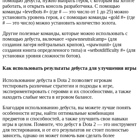
помощью дебуста, нужно выбрать героя, с которым вы хотите
работать, и открыть консоль разработчика. С помощью
команды «levelbots #» (где # — это число от 1 до 25) можно
установить уровень героя, а с помощью команды «gold #» (где
# — это число) можно установить количество золота.
Другие полезные команды, которые можно использовать с
помощью дебуста, включают «spawnneutralcamp» (для
создания лагеря нейтральных крипов), «spawnunit» (для
создания юнита определенного типа) и «setbotdifficulty #» (для
установки уровня сложности ботов).
Как использовать результаты дебуста для улучшения игры
Использование дебуста в Dota 2 позволяет игрокам
тестировать различные стратегии и подходы к игре,
экспериментировать с героями и их способностями, а также
находить слабые места в игровом балансе.
Благодаря использованию дебуста, вы можете лучше понять
особенности игры, найти оптимальные комбинации
предметов и способностей, а также улучшить свои навыки
игры в целом. Помните, что дебуст в Dota 2 — это инструмент
для тестирования, и от его результатов не стоит полностью
зависеть, однако он может помочь вам сделать более